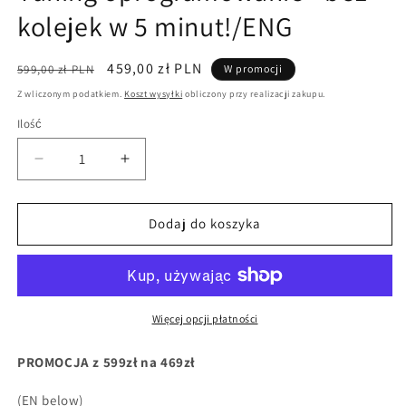
kolejek w 5 minut!/ENG
Cena
Cena
459,00 zł PLN
599,00 zł PLN
W promocji
regularna
promocyjna
Z wliczonym podatkiem.
Koszt wysyłki
obliczony przy realizacji zakupu.
Ilość
Zmniejsz
Zwiększ
ilość
ilość
dla
dla
Zdalne
Zdalne
Dodaj do koszyka
programowanie
programowanie
BOSCH
BOSCH
Smart
Smart
Gen
Gen
4-
4-
Więcej opcji płatności
5
5
45km/h
45km/h
PROMOCJA z 599zł na 469zł
SOFT
SOFT
Tuning
Tuning
(EN below)