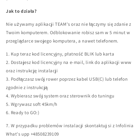
oprogramowanie
oprogramowanie
-
-
Jak to działa?
bez
bez
kolejek
kolejek
Nie używamy aplikacji TEAM's oraz nie łączymy się zdanie z
w
w
Twoim komputerem. Odblokowanie robisz sam w 5 minut w
5
5
przeglądarce swojego komputera, a nawet telefonem.
minut!/ENG
minut!/ENG
1. Kup teraz kod licencyjny, płatność BLIK lub karta
2. Dostajesz kod licencyjny na e-mail, link do aplikacji www
oraz instrukcję instalacji
3. Podłączasz swój rower poprzez kabel USB(C) lub telefon
zgodnie z instrukcją
4. Wybierasz swój system oraz sterownik do tuningu
5. Wgrywasz soft 45km/h
6. Ready to GO:)
7. W przypadku problemów instalacji skontaktuj si z Infolinia
What's upp +48508239109