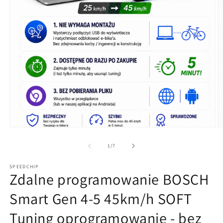
Otwórz
O
multimedia
m
1
2
z
1
/
7
w
w
oknie
o
SPEEDCHIP
modalnym
m
Zdalne programowanie BOSCH
Smart Gen 4-5 45km/h SOFT
Tuning oprogramowanie - bez